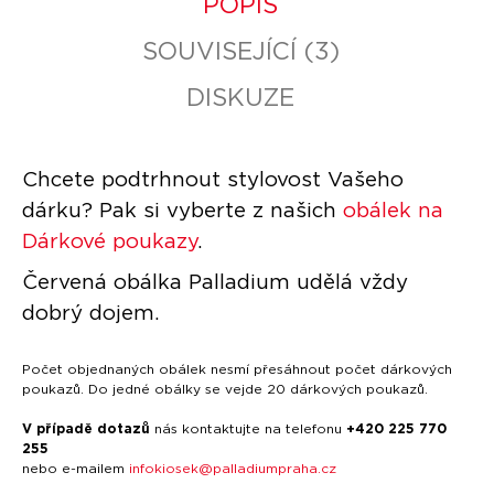
POPIS
O
R
SOUVISEJÍCÍ (3)
U
Č
DISKUZE
U
J
E
M
Chcete podtrhnout stylovost Vašeho
E
dárku? Pak si vyberte z našich
obálek na
DÁRKOVÝ
Dárkové poukazy
.
POUKAZ
-
Červená obálka Palladium udělá vždy
200
KČ
dobrý dojem.
-
MALIČKOST,
KTERÁ
Počet objednaných obálek nesmí přesáhnout počet dárkových
POTĚŠÍ
poukazů. Do jedné obálky se vejde 20 dárkových poukazů.
KAŽDÉHO
V případě dotazů
nás kontaktujte na telefonu
+420 225 770
200
Kč
255
nebo e-mailem
infokiosek@palladiumpraha.cz