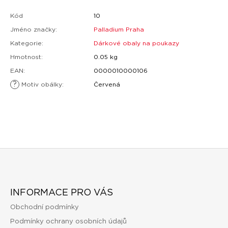
Kód
10
Jméno značky
:
Palladium Praha
Kategorie
:
Dárkové obaly na poukazy
Hmotnost
:
0.05 kg
EAN
:
0000010000106
?
Motiv obálky
:
Červená
Z
Á
INFORMACE PRO VÁS
P
Obchodní podmínky
A
Podmínky ochrany osobních údajů