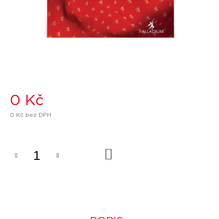
T
E
N
A
J
Í
T
0 Kč
?
0 Kč bez DPH
Měrná
cena:
DO
KOŠÍKU
HLEDAT
D
O
P