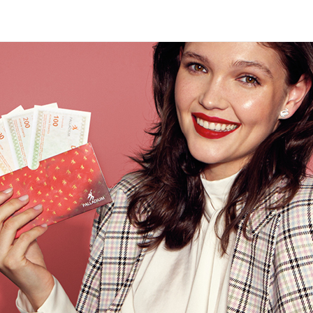
O POTŘEBUJETE NAJÍT?
HLEDAT
DOPORUČUJEME
DÁRKOVÝ POUKAZ - 500 KČ -
DÁRKOVÝ POUK
POTĚŠENÍ ÚPLNĚ PRO VŠECHNY
MALIČKOST, K