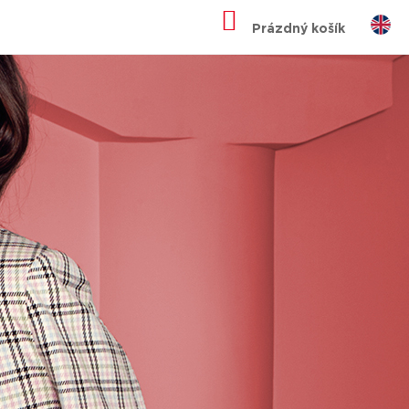
NÁKUPNÍ
KOŠÍK
Prázdný košík
AZ - 200 KČ -
TERÁ POTĚŠÍ