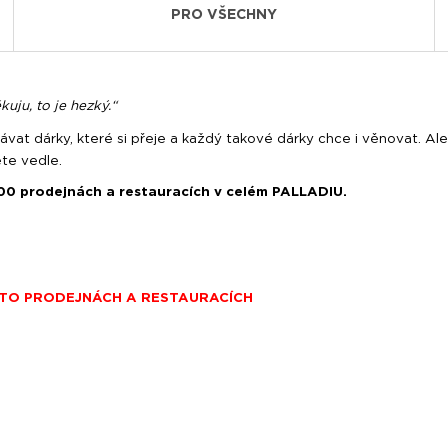
PRO VŠECHNY
uju, to je hezký.“
at dárky, které si přeje a každý takové dárky chce i věnovat. A
te vedle.
100 prodejnách a restauracích v celém PALLADIU.
HTO PRODEJNÁCH A RESTAURACÍCH