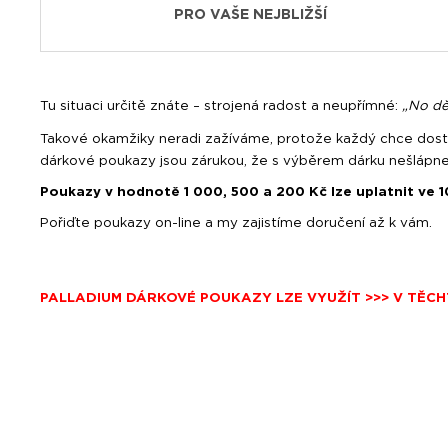
PRO VAŠE NEJBLIŽŠÍ
Tu situaci určitě znáte – strojená radost a neupřímné:
„No děk
Takové okamžiky neradi zažíváme, protože každý chce dostáv
dárkové poukazy jsou zárukou, že s výběrem dárku nešlápne
Poukazy v hodnotě 1 000, 500 a 200 Kč lze uplatnit ve 
Pořiďte poukazy on-line a my zajistíme doručení až k vám.
PALLADIUM DÁRKOVÉ POUKAZY LZE VYUŽÍT >>> V TĚC